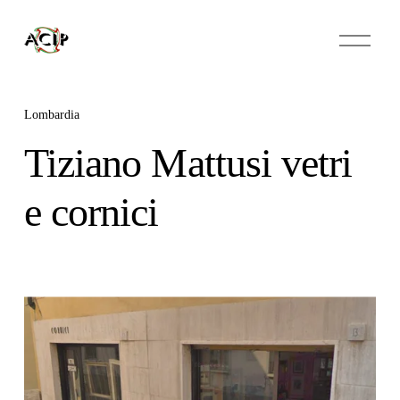
A
p
r
i
m
e
Lombardia
n
u
Tiziano Mattusi vetri
e cornici