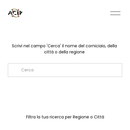
A
p
r
i
m
e
Scrivi nel campo 'Cerca' il nome del corniciaio, della 
n
città o della regione 
u
Filtra la tua ricerca per Regione o Città