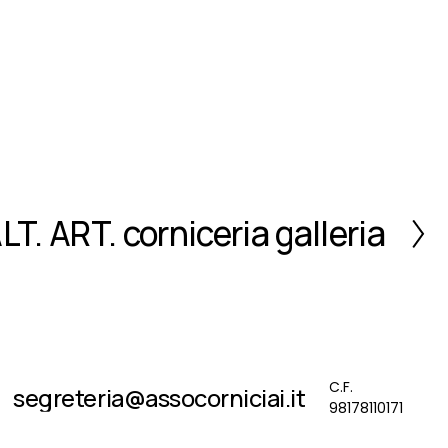
LT. ART. corniceria galleria
C.F. 
segreteria@assocorniciai.it
98178110171