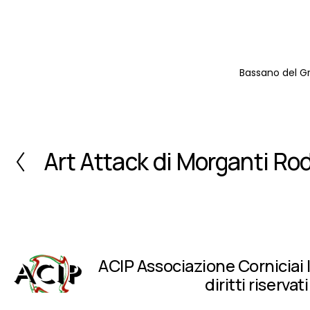
Bassano del G
Art Attack di Morganti Ro
I
n
d
i
e
t
r
o
ACIP Associazione Corniciai Ita
diritti riservati