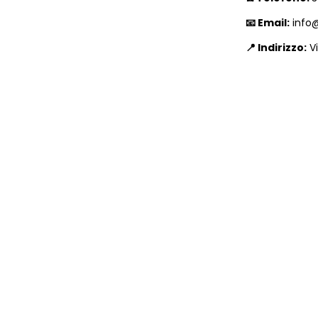
📧 Email:
info@
📍 Indirizzo:
 V