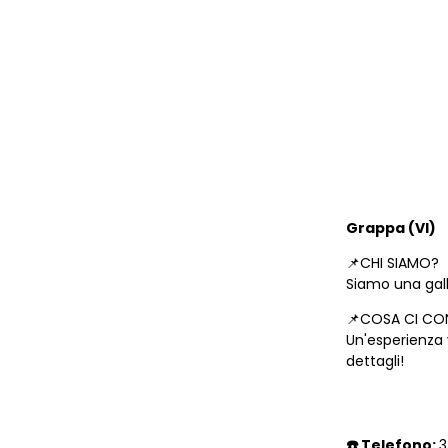
Grappa (VI)
📌CHI SIAMO?
Siamo una gall
📌COSA CI CO
Un'esperienza v
dettagli!
☎️ Telefono: 
3