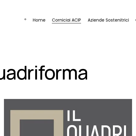
º
Home
Corniciai ACIP
Aziende Sostenitrici
Quadriforma