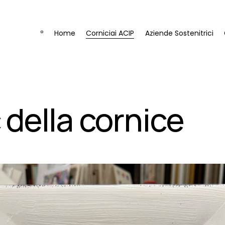
º
Home
Corniciai ACIP
Aziende Sostenitrici
 della cornice