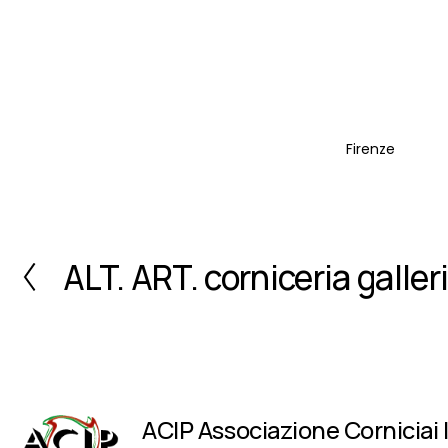
Firenze
ALT. ART. corniceria galler
I
n
d
i
e
t
r
o
ACIP Associazione Corniciai Ita