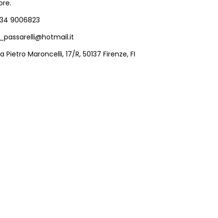
ore.
34 9006823
_passarelli@hotmail.it
ia Pietro Maroncelli, 17/R, 50137 Firenze, FI