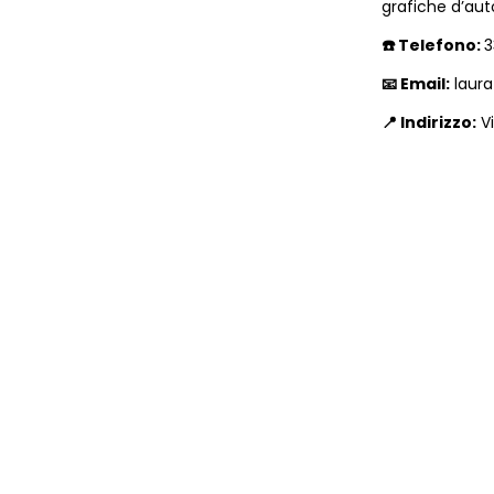
grafiche d’aut
☎️ Telefono: 
3
📧 Email:
laura
📍 Indirizzo:
 V